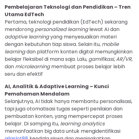
Pembelajaran Teknologi dan Pendidikan – Tren
Utama EdTech
Pertama, teknologi pendidikan (EdTech) sekarang
mendorong
personalized learning
lewat AI dan
adaptive learning
yang menyesuaikan materi
dengan kebutuhan tiap siswa. Selain itu,
mobile
learning
dan platform konten digital memungkinkan
belajar fleksibel di mana saja. Lalu,
gamifikasi
,
AR/VR
,
dan
microlearning
membuat proses belajar lebih
seru dan efektif
AI, Analitik & Adaptive Learning – Kunci
Pemahaman Mendalam
Selanjutnya, AI tidak hanya membantu personalisasi,
tapi juga otomatisasi tugas seperti penilaian dan
pembuatan konten, yang mempercepat proses
belajar. Di samping itu,
learning analytics
memanfaatkan big data untuk mengidentifikasi
gilaslot88
kendala siswa dan meningkatkan