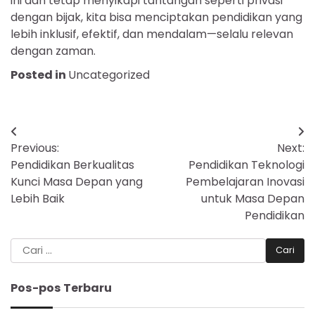
ini dan tetap menyikapi tantangan seperti privasi
dengan bijak, kita bisa menciptakan pendidikan yang
lebih inklusif, efektif, dan mendalam—selalu relevan
dengan zaman.
Posted in
Uncategorized
Navigasi
Previous:
Next:
pos
Pendidikan Berkualitas
Pendidikan Teknologi
Kunci Masa Depan yang
Pembelajaran Inovasi
Lebih Baik
untuk Masa Depan
Pendidikan
Cari
untuk:
Pos-pos Terbaru